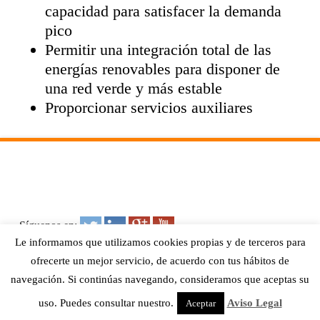
capacidad para satisfacer la demanda
pico
Permitir una integración total de las
energías renovables para disponer de
una red verde y más estable
Proporcionar servicios auxiliares
–
Síguenos en:
Le informamos que utilizamos cookies propias y de terceros para
ofrecerte un mejor servicio, de acuerdo con tus hábitos de
navegación. Si continúas navegando, consideramos que aceptas su
© - HydraRedox
uso. Puedes consultar nuestro.
Aviso Legal
BY
siete34
Aceptar