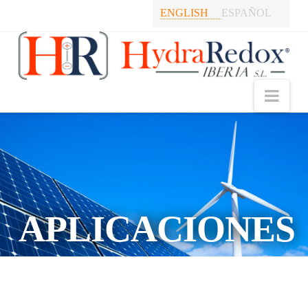
ENGLISH
ESPAÑOL
Hydraredox
Nav
APLICACIONES